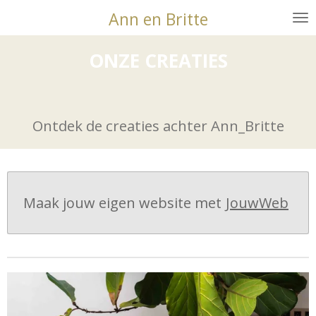
Ann en Britte
Ga
direct
naar
ONZE CREATIES
de
hoofdinhoud
Ontdek de creaties achter Ann_Britte
Maak jouw eigen website met
JouwWeb