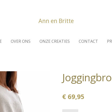
Ann en Britte
E
OVER ONS
ONZE CREATIES
CONTACT
PR
Joggingbr
€ 69,95